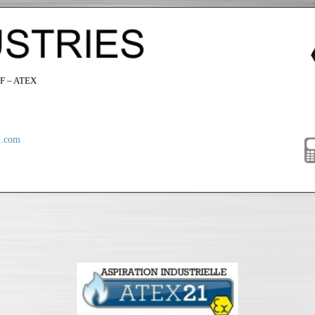
F – ATEX
i.com