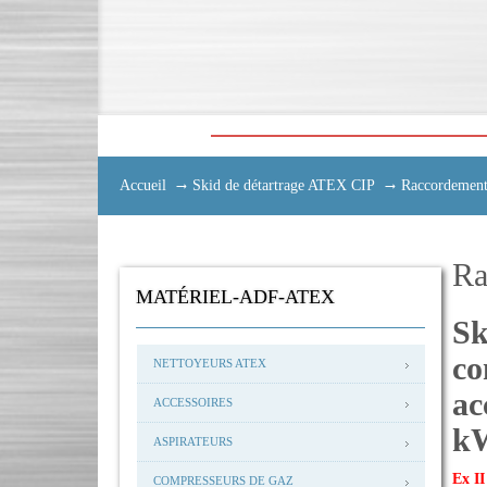
Accueil
Skid de détartrage ATEX CIP
Raccordement
Ra
MATÉRIEL-ADF-ATEX
Sk
co
NETTOYEURS ATEX
ac
ACCESSOIRES
k
ASPIRATEURS
Ex
I
COMPRESSEURS DE GAZ