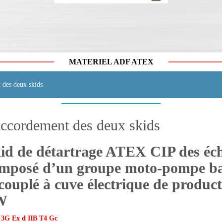
MATERIEL ADF ATEX
 des deux skids
ccordement des deux skids
id de détartrage ATEX CIP des éc
mposé d’un groupe moto
-pompe ba
couplé à cuve électrique de produc
W
I 3G Ex d IIB T4 Gc