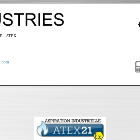
F – ATEX
i.com