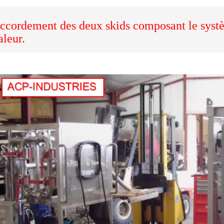
ccordement des deux skids composant le syst
aleur.