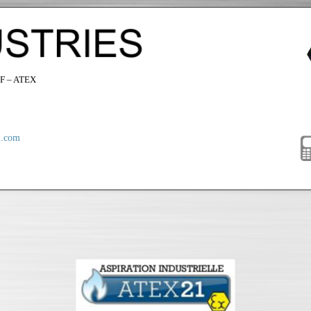
F – ATEX
i.com