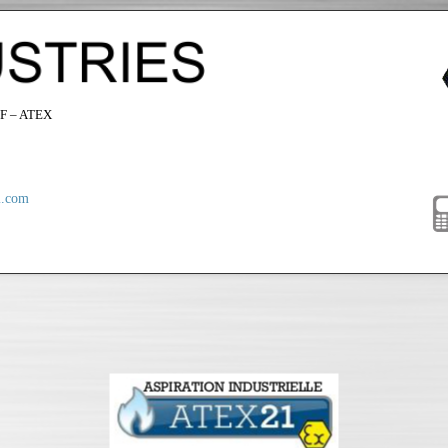
F – ATEX
i.com