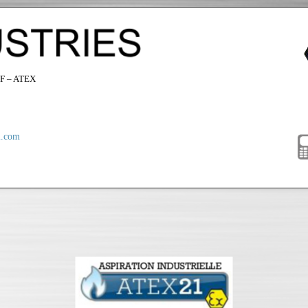
F – ATEX
i.com