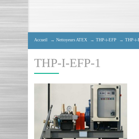
Accueil
Nettoyeurs ATEX
THP-i-EFP
THP-i-
THP-I-EFP-1