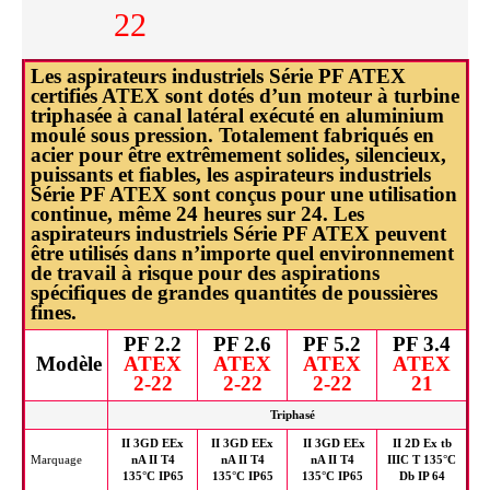
22
Les aspirateurs industriels Série PF ATEX
certifiés ATEX sont dotés d’un moteur à turbine
triphasée
à canal latéral exécuté en aluminium
moulé sous pression.
Totalement fabriqués en
acier pour être
extrêmement solides, silencieux,
puissants et fiables,
les aspirateurs industriels
Série PF ATEX
sont conçus pour une utilisation
continue, même 24 heures sur 24. Les
aspirateurs industriels Série PF ATEX peuvent
être utilisés dans n’importe quel environnement
de travail à risque pour des aspirations
spécifiques de grandes quantités de poussières
fines.
PF 2.2
PF 2.6
PF 5.2
PF 3.4
Modèle
ATEX
ATEX
ATEX
ATEX
2-22
2-22
2-22
21
Triphasé
II 3GD EEx
II 3GD EEx
II 3GD EEx
II 2D Ex tb
Marquage
nA II T4
nA II T4
nA II T4
IIIC T 135°C
135°C IP65
135°C IP65
135°C IP65
Db IP 64