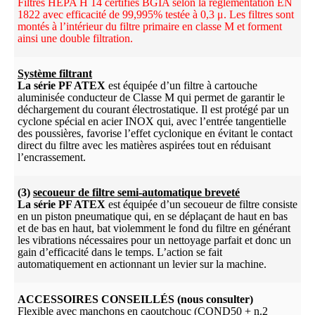
Filtres HEPA H 14 certifiés BGIA selon la réglementation EN
1822 avec efficacité de 99,995% testée à 0,3 μ. Les filtres sont
montés à l’intérieur du filtre primaire en classe M et forment
ainsi une double filtration.
Système filtrant
La série PF ATEX
est équipée d’un filtre à cartouche
aluminisée conducteur de Classe M qui permet de garantir le
déchargement du courant électrostatique. Il est protégé par un
cyclone spécial en acier INOX qui, avec l’entrée tangentielle
des poussières, favorise l’effet cyclonique en évitant le contact
direct du filtre avec les matières aspirées tout en réduisant
l’encrassement.
(3)
secoueur de filtre semi-automatique breveté
La série PF ATEX
est équipée d’un secoueur de filtre consiste
en un piston pneumatique qui, en se déplaçant de haut en bas
et de bas en haut, bat violemment le fond du filtre en générant
les vibrations nécessaires pour un nettoyage parfait et donc un
gain d’efficacité dans le temps. L’action se fait
automatiquement en actionnant un levier sur la machine.
ACCESSOIRES CONSEILLÉS (nous consulter)
Flexible avec manchons en caoutchouc (COND50 + n.2