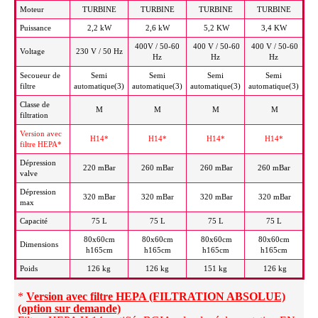
Moteur
TURBINE
TURBINE
TURBINE
TURBINE
Puissance
2,2 kW
2,6 kW
5,2 KW
3,4 KW
400V / 50-60
400 V / 50-60
400 V / 50-60
Voltage
230 V / 50 Hz
Hz
Hz
Hz
Secoueur de
Semi
Semi
Semi
Semi
filtre
automatique(3)
automatique(3)
automatique(3)
automatique(3)
Classe de
M
M
M
M
filtration
Version avec
H14*
H14*
H14*
H14*
filtre HEPA*
Dépression
220 mBar
260 mBar
260 mBar
260 mBar
valve
Dépression
320 mBar
320 mBar
320 mBar
320 mBar
max
Capacité
75 L
75 L
75 L
75 L
80x60cm
80x60cm
80x60cm
80x60cm
Dimensions
h165cm
h165cm
h165cm
h165cm
Poids
126 kg
126 kg
151 kg
126 kg
*
Version avec filtre HEPA (FILTRATION ABSOLUE)
(option sur demande)