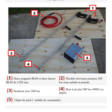
[
1
]
[
2
]
Deux poignées RL84 et deux lances
Flexible très haute pression 500
RL84 de 1250 mm.
bar entre pédale et pistolet.
[
4
]
[
3
]
Buse à jet plat 500 bar 40002 ou
Rotabuse inox 500 bar.
40003.
[
5
]
Clapet de pied (= pédale de commande).