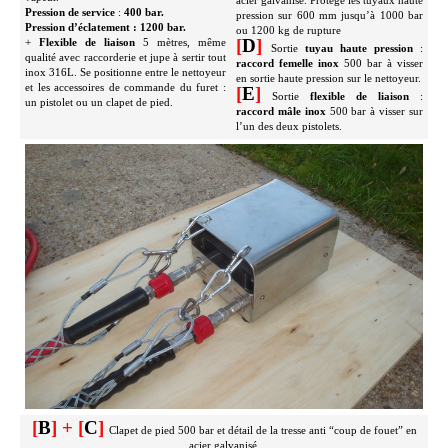
Pression de service
:
400 bar.
pression sur 600 mm jusqu’à 1000 bar
Pression d’éclatement : 1200 bar.
ou 1200 kg de rupture
[
D
]
+
Flexible de liaison
5 mètres, même
Sortie
tuyau haute pression
:
qualité avec raccorderie et jupe à sertir tout
raccord femelle inox
500 bar à visser
inox 316L. Se positionne entre le nettoyeur
en sortie haute pression sur le nettoyeur.
et les accessoires de commande du furet :
[
E
]
Sortie
flexible de liaison
:
un pistolet ou un clapet de pied.
raccord mâle inox
500 bar à visser sur
l’un des deux pistolets.
[
B
] + [
C
]
Clapet de pied 500 bar et détail de la tresse anti “coup de fouet” en
acier galvanisé.