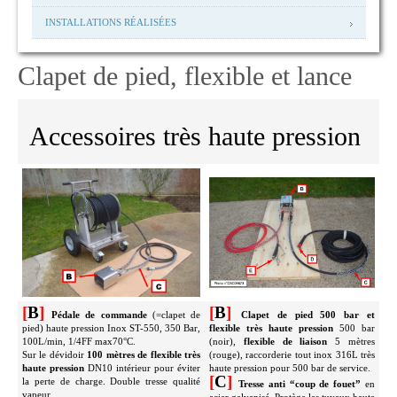
INSTALLATIONS RÉALISÉES
Clapet de pied, flexible et lance
Accessoires très haute pression
[
B
]
[
B
]
Pédale de commande
(=clapet de
Clapet de pied 500 bar et
pied) haute pression Inox ST-550, 350 Bar,
flexible très haute pression
500 bar
100L/min, 1/4FF max70°C.
(noir),
flexible de liaison
5 mètres
Sur le dévidoir
100 mètres de flexible très
(rouge), raccorderie tout inox 316L très
haute pression
DN10 intérieur pour éviter
haute pression pour 500 bar de service.
[
C
]
la perte de charge. Double tresse qualité
Tresse anti “coup de fouet”
en
vapeur.
acier galvanisé. Protège les tuyaux haute